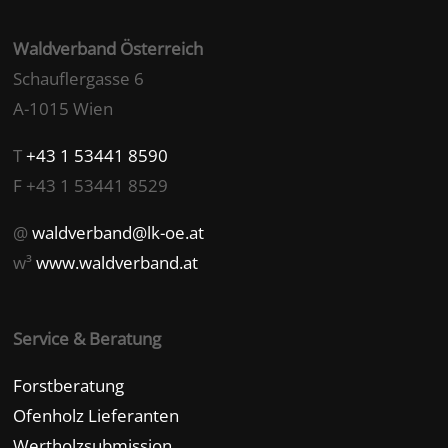
Waldverband Österreich
Schauflergasse 6
A-1015 Wien
T
+43 1 53441 8590
F +43 1 53441 8529
@
waldverband@lk-oe.at
w³
www.waldverband.at
Service & Beratung
Forstberatung
Ofenholz Lieferanten
Wertholzsubmission