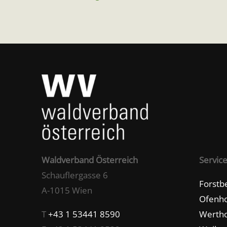
Waldverband Österreich
Servic
Schauflergasse 6
Forstb
A-1015 Wien
Ofenho
T
+43 1 53441 8590
Wertho