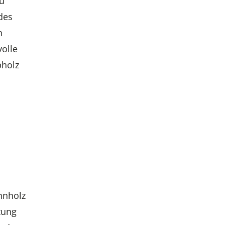
zu
des
n
volle
bholz
nnholz
zung