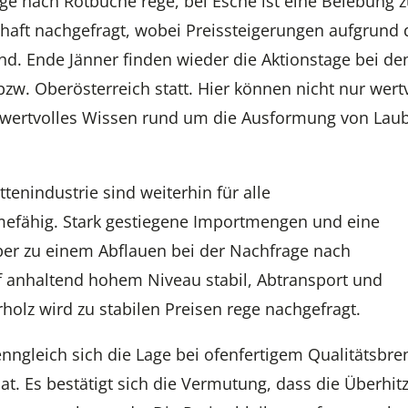
age nach Rotbuche rege, bei Esche ist eine Belebung 
ebhaft nachgefragt, wobei Preissteigerungen aufgrund 
. Ende Jänner finden wieder die Aktionstage bei de
w. Oberösterreich statt. Hier können nicht nur wert
 wertvolles Wissen rund um die Ausformung von Lau
ttenindustrie sind weiterhin für alle
efähig. Stark gestiegene Importmengen und eine
ber zu einem Abflauen bei der Nachfrage nach
uf anhaltend hohem Niveau stabil, Abtransport und
olz wird zu stabilen Preisen rege nachgefragt.
enngleich sich die Lage bei ofenfertigem Qualitätsbre
at. Es bestätigt sich die Vermutung, dass die Überhit