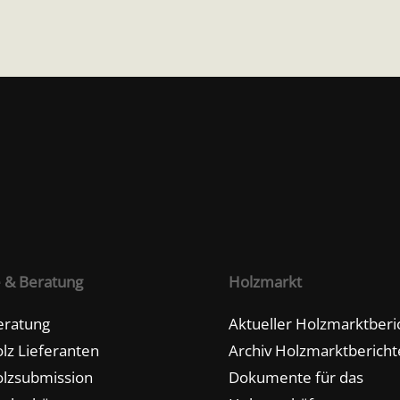
e & Beratung
Holzmarkt
eratung
Aktueller Holzmarktberi
lz Lieferanten
Archiv Holzmarktbericht
lzsubmission
Dokumente für das