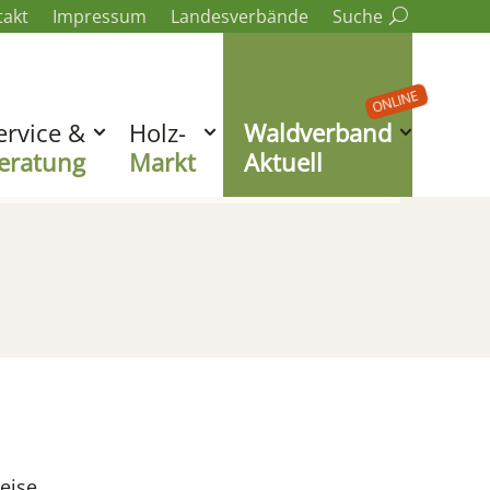
takt
Impressum
Landesverbände
Suche
ONLINE
ervice &
Holz-
Waldverband
eratung
Markt
Aktuell
eise,