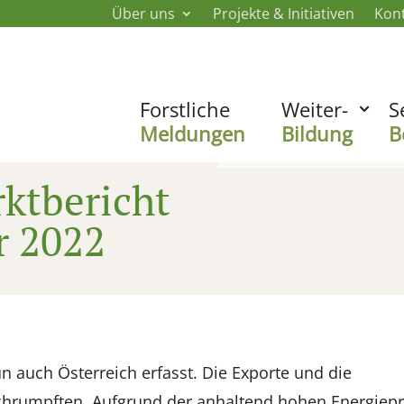
Über uns
Projekte & Initiativen
Kon
Forstliche
Weiter-
S
Meldungen
Bildung
B
ktbericht
r 2022
 auch Österreich erfasst. Die Exporte und die
chrumpften. Aufgrund der anhaltend hohen Energiepr