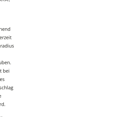
chend
rzeit
sradius
auben.
t bei
hes
schlag
e
rd.