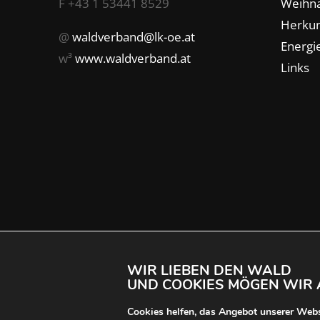
F +43 1 53441 8529
Weihn
Herkun
@
waldverband@lk-oe.at
Energie
w³
www.waldverband.at
Links
WIR LIEBEN DEN WALD
UND COOKIES MÖGEN WIR 
Über uns
Impressum & Datenschutz
Konta
Cookies helfen, das Angebot unserer Websi