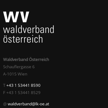
Waldverband Österreich
Schauflergasse 6
A-1015 Wien
T
+43 1 53441 8590
F +43 1 53441 8529
@
waldverband@lk-oe.at