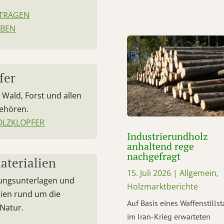
ITRÄGEN
ABEN
fer
Wald, Forst und allen
ehören.
OLZKLOPFER
Industrierundholz
anhaltend rege
nachgefragt
aterialien
15. Juli 2026
|
Allgemein
,
ldungsunterlagen und
Holzmarktberichte
lien rund um die
Auf Basis eines Waffenstills
Natur.
im Iran-Krieg erwarteten