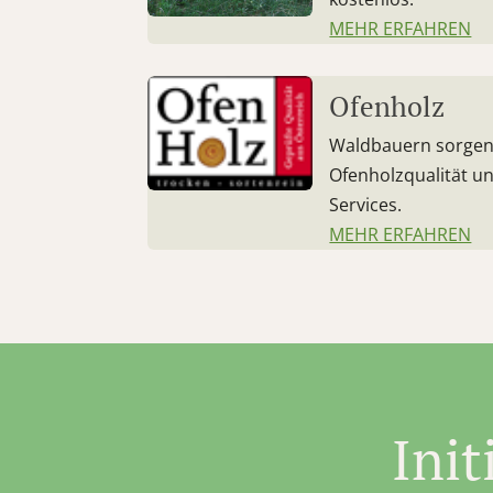
MEHR ERFAHREN
Ofenholz
Waldbauern sorgen 
Ofenholzqualität un
Services.
MEHR ERFAHREN
Ini