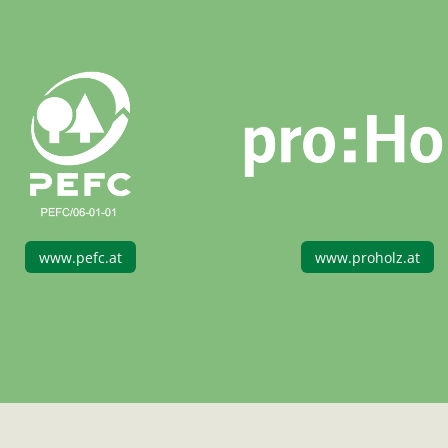
www.proholz.at
www.holz-fair-kaufen.a