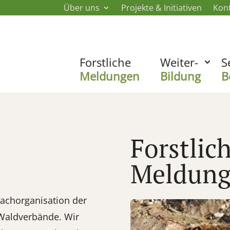
Über uns
Projekte & Initiativen
Kon
Forstliche
Weiter-
S
Meldungen
Bildung
B
Forstlic
Meldun
Dachorganisation der
 Waldverbände. Wir