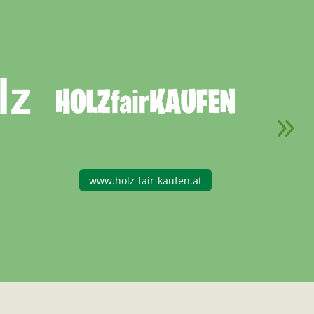
www.waldbauberater.at
www.h
t