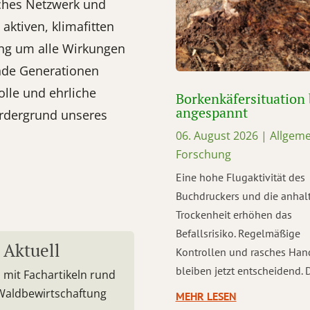
liches Netzwerk und
ktiven, klimafitten
ng um alle Wirkungen
nde Generationen
olle und ehrliche
Borkenkäfersituation 
angespannt
ordergrund unseres
06. August 2026
|
Allgeme
Forschung
Eine hohe Flugaktivität des
Buchdruckers und die anhal
Trockenheit erhöhen das
Befallsrisiko. Regelmäßige
 Aktuell
Kontrollen und rasches Han
bleiben jetzt entscheidend. Di
 mit Fachartikeln rund
 Waldbewirtschaftung
MEHR LESEN