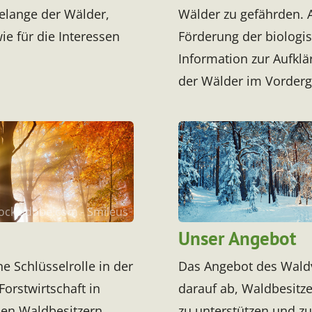
 Belange der Wälder,
Wälder zu gefährden.
e für die Interessen
Förderung der biologis
Information zur Aufklä
der Wälder im Vorderg
ock.adobe.com - Smileus
Unser Angebot
 Schlüsselrolle in der
Das Angebot des Waldve
orstwirtschaft in
darauf ab, Waldbesitze
chen Waldbesitzern,
zu unterstützen und zu