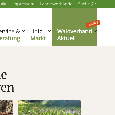
takt
Impressum
Landesverbände
Suche
ONLINE
ervice &
Holz-
Waldverband
eratung
Markt
Aktuell
he
gen