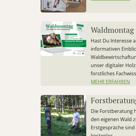
Waldmontag
Hast Du Interesse
informativen Einbli
Waldbewirtschaftu
unser digitaler Holz
forstliches Fachwi
MEHR ERFAHREN
Forstberatun
Die Forstberatung h
den eigenen Wald z
Erstgespräche sind 
kostenlos.