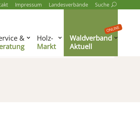
takt
Impressum
Landesverbände
Suche
ONLINE
ervice &
Holz-
Waldverband
eratung
Markt
Aktuell