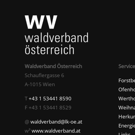
Waldverband Österreich
Servic
Schauflergasse 6
Forstb
A-1015 Wien
Ofenho
T
+43 1 53441 8590
Wertho
F +43 1 53441 8529
Weihn
Herkun
@
waldverband@lk-oe.at
Energie
w³
www.waldverband.at
Links