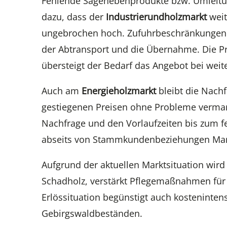
Fehlende Sägenebenprodukte bzw. Umleitun
dazu, dass der
Industrierundholzmarkt
weit
ungebrochen hoch. Zufuhrbeschränkungen 
der Abtransport und die Übernahme. Die P
übersteigt der Bedarf das Angebot bei weit
Auch am
Energieholzmarkt
bleibt die Nach
gestiegenen Preisen ohne Probleme vermar
Nachfrage und den Vorlaufzeiten bis zum fe
abseits von Stammkundenbeziehungen Ma
Aufgrund der aktuellen Marktsituation wir
Schadholz, verstärkt Pflegemaßnahmen für 
Erlössituation begünstigt auch kostenintens
Gebirgswaldbeständen.