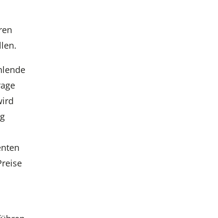
ren
llen.
ehlende
rage
wird
ng
enten
Preise