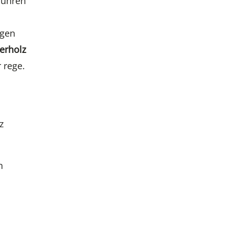
führen
lgen
erholz
 rege.
z
n