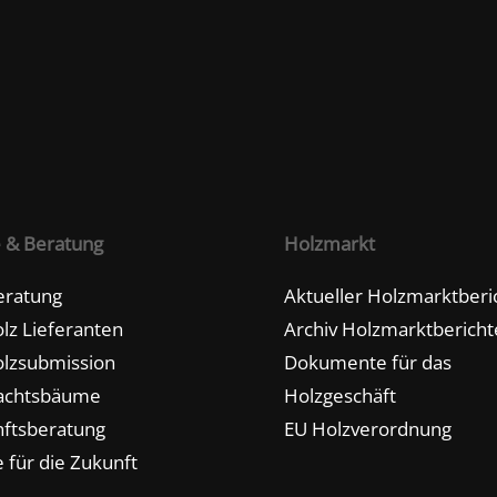
e & Beratung
Holzmarkt
eratung
Aktueller Holzmarktberi
lz Lieferanten
Archiv Holzmarktbericht
lzsubmission
Dokumente für das
achtsbäume
Holzgeschäft
ftsberatung
EU Holzverordnung
 für die Zukunft