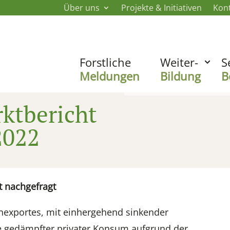
Über uns
Projekte & Initiativen
Kon
Forstliche
Weiter-
S
Meldungen
Bildung
B
ktbericht
2022
t nachgefragt
exportes, mit einhergehend sinkender
wie gedämpfter privater Konsum aufgrund der