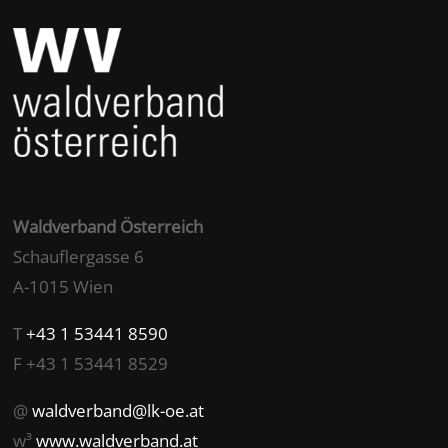
Waldverband Österreich
Schauflergasse 6
A-1015 Wien
T
+43 1 53441 8590
F +43 1 53441 8529
@
waldverband@lk-oe.at
w³
www.waldverband.at