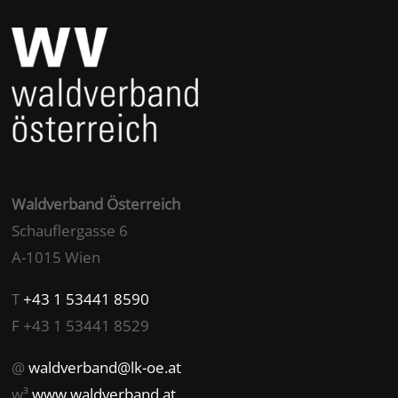
Waldverband Österreich
Schauflergasse 6
A-1015 Wien
T
+43 1 53441 8590
F +43 1 53441 8529
@
waldverband@lk-oe.at
w³
www.waldverband.at