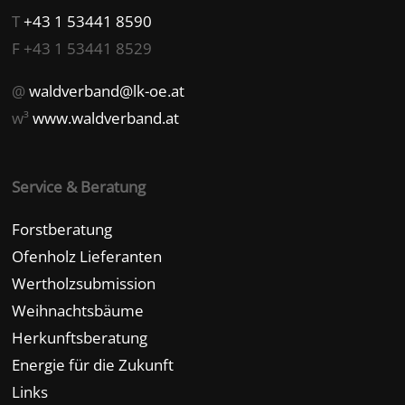
T
+43 1 53441 8590
F +43 1 53441 8529
@
waldverband@lk-oe.at
w³
www.waldverband.at
Service & Beratung
Forstberatung
Ofenholz Lieferanten
Wertholzsubmission
Weihnachtsbäume
Herkunftsberatung
Energie für die Zukunft
Links