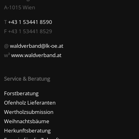
A-1015 Wien
T
+43 1 53441 8590
F +43 1 53441 8529
@
waldverband@lk-oe.at
w³
www.waldverband.at
Service & Beratung
Forstberatung
Ofenholz Lieferanten
Wertholzsubmission
Weihnachtsbäume
Herkunftsberatung