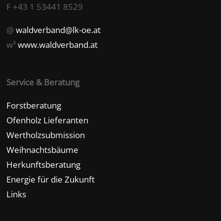
F +43 1 53441 8529
@
waldverband@lk-oe.at
w³
www.waldverband.at
Service & Beratung
Forstberatung
Ofenholz Lieferanten
Wertholzsubmission
Weihnachtsbäume
Herkunftsberatung
Energie für die Zukunft
Links