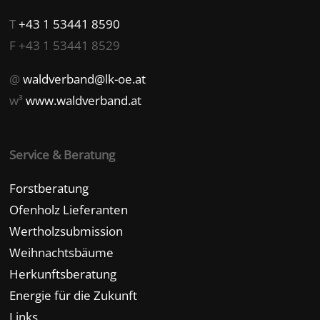
T
+43 1 53441 8590
F +43 1 53441 8529
@
waldverband@lk-oe.at
w³
www.waldverband.at
Service & Beratung
Forstberatung
Ofenholz Lieferanten
Wertholzsubmission
Weihnachtsbäume
Herkunftsberatung
Energie für die Zukunft
Links