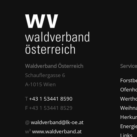
Waldverband Österreich
Servic
Schauflergasse 6
Forstb
A-1015 Wien
Ofenho
T
+43 1 53441 8590
Wertho
F +43 1 53441 8529
Weihn
Herkun
@
waldverband@lk-oe.at
Energie
w³
www.waldverband.at
Links