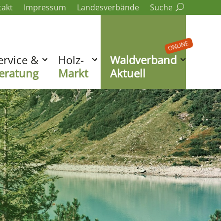
takt
Impressum
Landesverbände
Suche
ONLINE
ervice &
Holz-
Waldverband
eratung
Markt
Aktuell