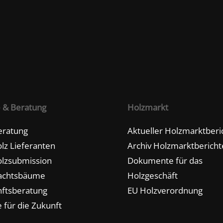
e & Beratung
Holzmarkt
eratung
Aktueller Holzmarktberi
lz Lieferanten
Archiv Holzmarktbericht
lzsubmission
Dokumente für das
achtsbäume
Holzgeschäft
ftsberatung
EU Holzverordnung
 für die Zukunft