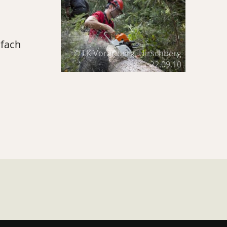
nfach
© LK Vorarlberg, Hirschberg
22.09.10