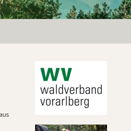
© Marcus Ganahl - Unsplash
taus