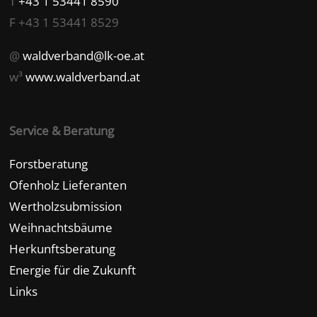
T
+43 1 53441 8590
F +43 1 53441 8529
@
waldverband@lk-oe.at
w³
www.waldverband.at
Service & Beratung
Forstberatung
Ofenholz Lieferanten
Wertholzsubmission
Weihnachtsbäume
Herkunftsberatung
Energie für die Zukunft
Links