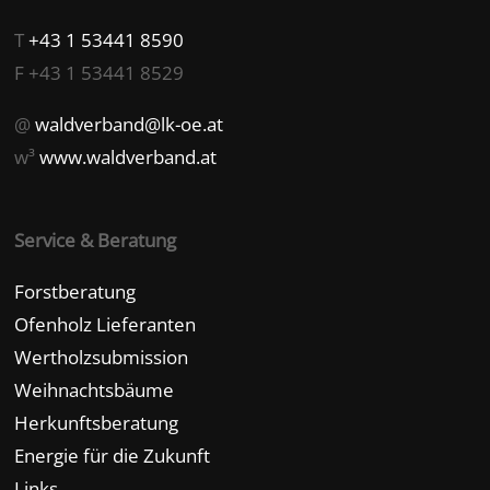
T
+43 1 53441 8590
F +43 1 53441 8529
@
waldverband@lk-oe.at
w³
www.waldverband.at
Service & Beratung
Forstberatung
Ofenholz Lieferanten
Wertholzsubmission
Weihnachtsbäume
Herkunftsberatung
Energie für die Zukunft
Links