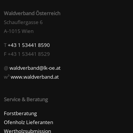
Waldverband Österreich
Schauflergasse 6
A-1015 Wien
T
+43 1 53441 8590
F +43 1 53441 8529
@
waldverband@lk-oe.at
w³
www.waldverband.at
Service & Beratung
Forstberatung
Ofenholz Lieferanten
Wertholzsubmission