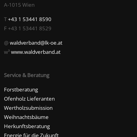
A-1015 Wien
T
+43 1 53441 8590
F +43 1 53441 8529
@
waldverband@lk-oe.at
w³
www.waldverband.at
Service & Beratung
Forstberatung
Ofenholz Lieferanten
Wertholzsubmission
Weihnachtsbäume
Herkunftsberatung
Energie für die Zukunft