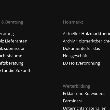
e & Beratung
Holzmarkt
eratung
Aktueller Holzmarktberi
lz Lieferanten
Archiv Holzmarktbericht
lzsubmission
Dokumente für das
achtsbäume
Holzgeschäft
ftsberatung
EU Holzverordnung
 für die Zukunft
Weiterbildung
Erklär- und Kurzvideos
Farminare
Unterrichtsmaterialien