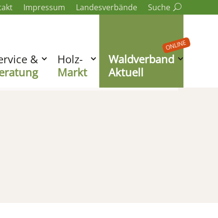
takt
Impressum
Landesverbände
Suche
ONLINE
ervice &
Holz-
Waldverband
eratung
Markt
Aktuell