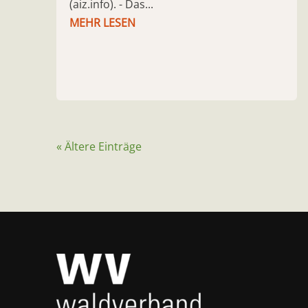
(aiz.info). - Das...
MEHR LESEN
« Ältere Einträge