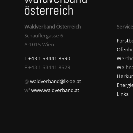
Waldverband Österreich
Servic
Schauflergasse 6
Forstb
A-1015 Wien
Ofenho
T
+43 1 53441 8590
Wertho
F +43 1 53441 8529
Weihn
Herkun
@
waldverband@lk-oe.at
Energie
w³
www.waldverband.at
Links