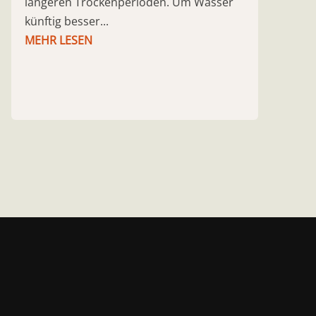
längeren Trockenperioden. Um Wasser
künftig besser...
MEHR LESEN