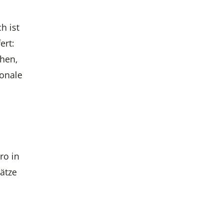
h ist
ert:
chen,
ionale
ro in
ätze