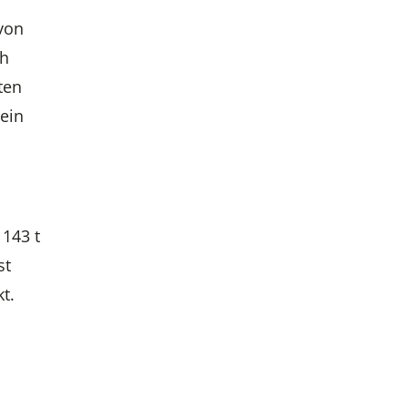
von
ch
ten
ein
 143 t
st
t.