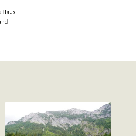
s Haus
 und