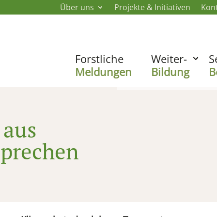
Über uns
Projekte & Initiativen
Kon
Forstliche
Weiter-
S
Meldungen
Bildung
B
 aus
sprechen