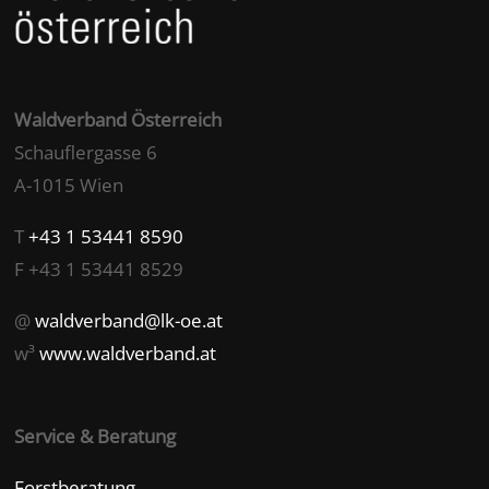
Waldverband Österreich
Schauflergasse 6
A-1015 Wien
T
+43 1 53441 8590
F +43 1 53441 8529
@
waldverband@lk-oe.at
w³
www.waldverband.at
Service & Beratung
Forstberatung