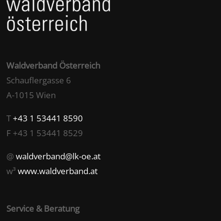
Waldverband Österreich
Schauflergasse 6
A-1015 Wien
T
+43 1 53441 8590
F +43 1 53441 8529
@
waldverband@lk-oe.at
w³
www.waldverband.at
Service & Beratung