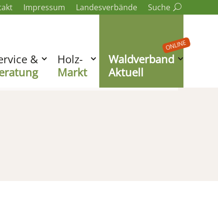
takt
Impressum
Landesverbände
Suche
ONLINE
ervice &
Holz-
Waldverband
eratung
Markt
Aktuell