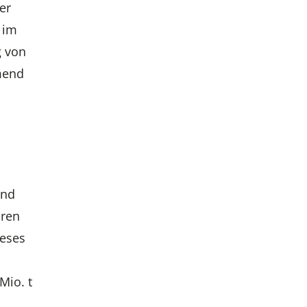
er
 im
g von
mend
und
hren
ieses
Mio. t