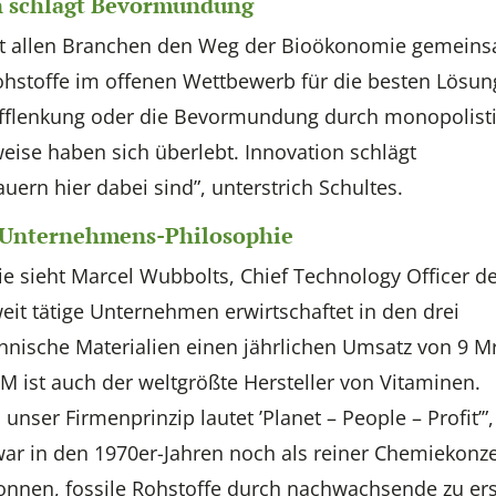
on schlägt Bevormundung
, mit allen Branchen den Weg der Bioökonomie gemein
hstoffe im offenen Wettbewerb für die besten Lösu
tofflenkung oder die Bevormundung durch monopolist
ise haben sich überlebt. Innovation schlägt
rn hier dabei sind”, unterstrich Schultes.
er Unternehmens-Philosophie
 sieht Marcel Wubbolts, Chief Technology Officer d
it tätige Unternehmen erwirtschaftet in den drei
nische Materialien einen jährlichen Umsatz von 9 M
M ist auch der weltgrößte Hersteller von Vitaminen.
 unser Firmenprinzip lautet ’Planet – People – Profit’”,
war in den 1970er-Jahren noch als reiner Chemiekonz
gonnen, fossile Rohstoffe durch nachwachsende zu er