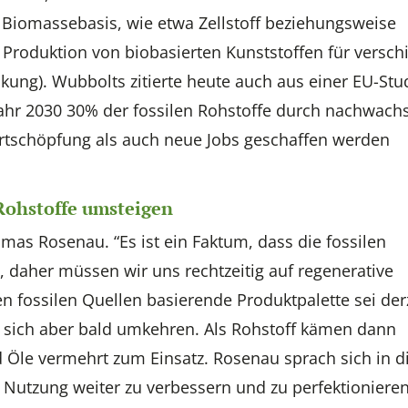
 Biomassebasis, wie etwa Zellstoff beziehungsweise
e Produktion von biobasierten Kunststoffen für versc
ung). Wubbolts zitierte heute auch aus einer EU-Stud
hr 2030 30% der fossilen Rohstoffe durch nachwach
rtschöpfung als auch neue Jobs geschaffen werden
 Rohstoffe umsteigen
as Rosenau. “Es ist ein Faktum, dass die fossilen
, daher müssen wir uns rechtzeitig auf regenerative
en fossilen Quellen basierende Produktpalette sei der
e sich aber bald umkehren. Als Rohstoff kämen dann
und Öle vermehrt zum Einsatz. Rosenau sprach sich in 
Nutzung weiter zu verbessern und zu perfektioniere