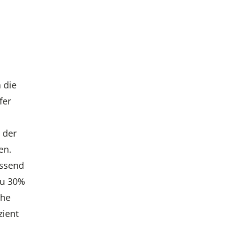
 die
fer
 der
en.
assend
zu 30%
che
zient