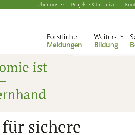
Über uns
Projekte & Initiativen
Kon
Forstliche
Weiter-
S
Meldungen
Bildung
B
omie ist
–
ernhand
 für sichere