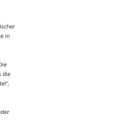
ischer
e in
Die
s die
el”,
eder