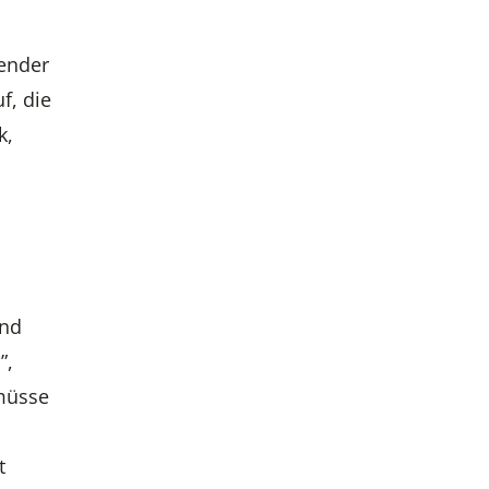
render
f, die
k,
und
”,
 müsse
t