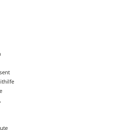
h
sent
thilfe
e
,
eute