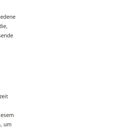
hiedene
ie,
sende
zeit
diesem
n, um