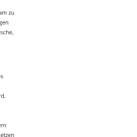
sam zu
ngen
ische,
es
rd.
ern
setzen