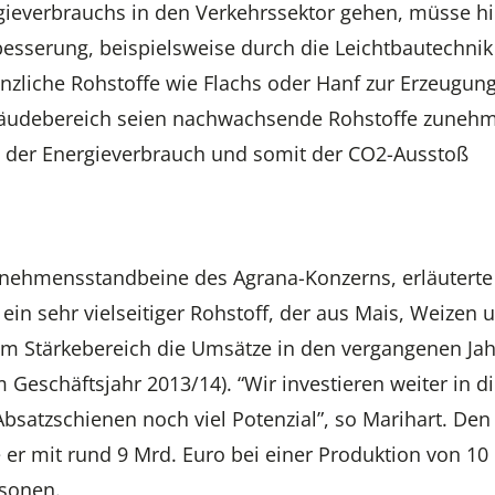
everbrauchs in den Verkehrssektor gehen, müsse hi
besserung, beispielsweise durch die Leichtbautechnik
zliche Rohstoffe wie Flachs oder Hanf zur Erzeugun
ebäudebereich seien nachwachsende Rohstoffe zuneh
ch der Energieverbrauch und somit der CO2-Ausstoß
rnehmensstandbeine des Agrana-Konzerns, erläuterte
 ein sehr vielseitiger Rohstoff, der aus Mais, Weizen 
 im Stärkebereich die Umsätze in den vergangenen Ja
m Geschäftsjahr 2013/14). “Wir investieren weiter in d
satzschienen noch viel Potenzial”, so Marihart. Den
 er mit rund 9 Mrd. Euro bei einer Produktion von 10 
rsonen.