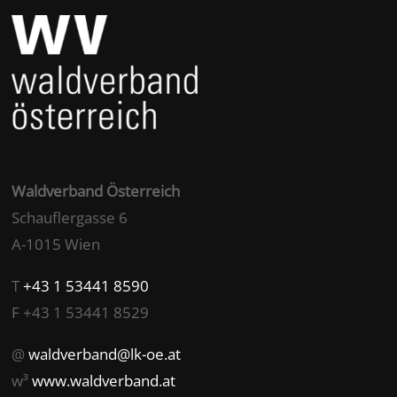
Waldverband Österreich
Schauflergasse 6
A-1015 Wien
T
+43 1 53441 8590
F +43 1 53441 8529
@
waldverband@lk-oe.at
w³
www.waldverband.at