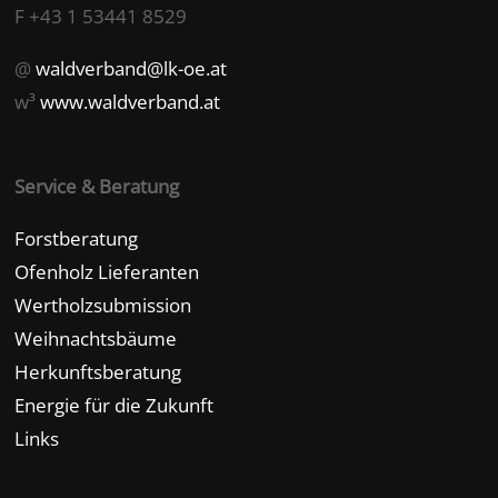
F +43 1 53441 8529
@
waldverband@lk-oe.at
w³
www.waldverband.at
Service & Beratung
Forstberatung
Ofenholz Lieferanten
Wertholzsubmission
Weihnachtsbäume
Herkunftsberatung
Energie für die Zukunft
Links