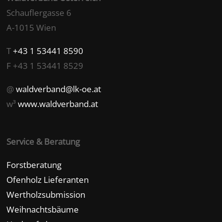
Schauflergasse 6
A-1015 Wien
T
+43 1 53441 8590
F +43 1 53441 8529
@
waldverband@lk-oe.at
w³
www.waldverband.at
Service & Beratung
Forstberatung
Ofenholz Lieferanten
Wertholzsubmission
Weihnachtsbäume