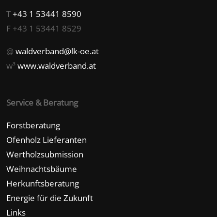
T
+43 1 53441 8590
F +43 1 53441 8529
@
waldverband@lk-oe.at
w³
www.waldverband.at
Service & Beratung
Forstberatung
Ofenholz Lieferanten
Wertholzsubmission
Weihnachtsbäume
Herkunftsberatung
Energie für die Zukunft
Links