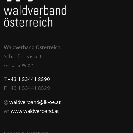
Waldverband Österreich
Schauflergasse 6
A-1015 Wien
T
+43 1 53441 8590
F +43 1 53441 8529
@
waldverband@lk-oe.at
w³
www.waldverband.at