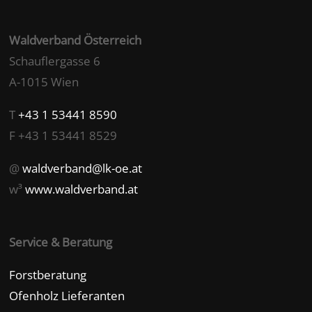
Waldverband Österreich
Schauflergasse 6
A-1015 Wien
T
+43 1 53441 8590
F +43 1 53441 8529
@
waldverband@lk-oe.at
w³
www.waldverband.at
Service & Beratung
Forstberatung
Ofenholz Lieferanten