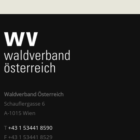
Waldverband Österreich
Schauflergasse 6
A-1015 Wien
T
+43 1 53441 8590
F +43 1 53441 8529