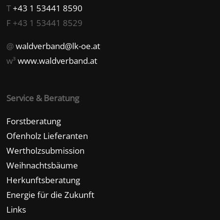
T
+43 1 53441 8590
F +43 1 53441 8529
@
waldverband@lk-oe.at
w³
www.waldverband.at
Service & Beratung
Forstberatung
Ofenholz Lieferanten
Wertholzsubmission
Weihnachtsbäume
Herkunftsberatung
Energie für die Zukunft
Links