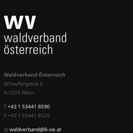
Waldverband Österreich
Schauflergasse 6
A-1015 Wien
T
+43 1 53441 8590
F +43 1 53441 8529
@
waldverband@lk-oe.at