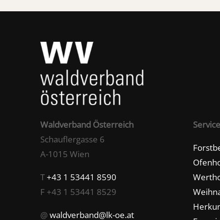
Waldverband Österreich
Servic
Schauflergasse 6
Forstb
A-1015 Wien
Ofenho
T
+43 1 53441 8590
Wertho
F +43 1 53441 8529
Weihn
Herkun
@
waldverband@lk-oe.at