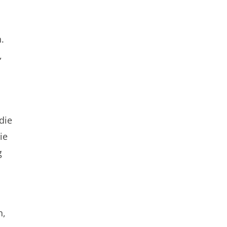
.
,
die
ie
g
n,