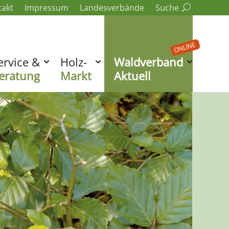
takt
Impressum
Landesverbände
Suche
ONLINE
ervice &
Holz-
Waldverband
eratung
Markt
Aktuell