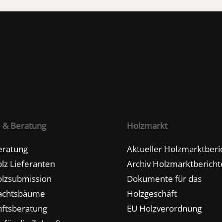
e & Beratung
Holzmarkt
eratung
Aktueller Holzmarktberi
lz Lieferanten
Archiv Holzmarktbericht
lzsubmission
Dokumente für das
achtsbäume
Holzgeschäft
ftsberatung
EU Holzverordnung