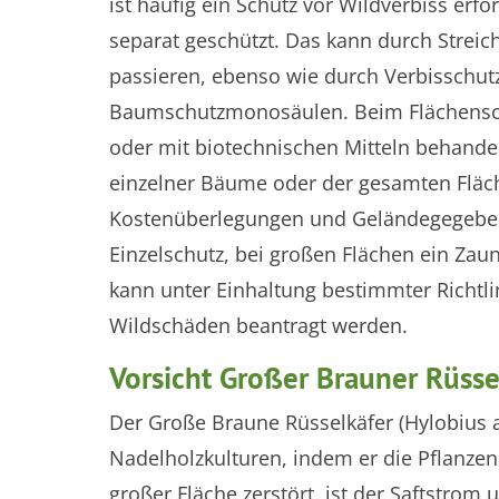
ist häufig ein Schutz vor Wildverbiss erf
separat geschützt. Das kann durch Streic
passieren, ebenso wie durch Verbisschut
Baumschutzmonosäulen. Beim Flächenschu
oder mit biotechnischen Mitteln behandel
einzelner Bäume oder der gesamten Fläche
Kostenüberlegungen und Geländegegebenhe
Einzelschutz, bei großen Flächen ein Zau
kann unter Einhaltung bestimmter Richt
Wildschäden beantragt werden.
Vorsicht Großer Brauner Rüsse
Der Große Braune Rüsselkäfer (Hylobius a
Nadelholzkulturen, indem er die Pflanzen
großer Fläche zerstört, ist der Saftstrom 