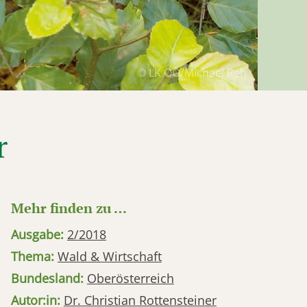
© LK OÖ/Michael Reh
r
Mehr finden zu …
Ausgabe:
2/2018
Thema:
Wald & Wirtschaft
Bundesland:
Oberösterreich
Autor:in:
Dr. Christian Rottensteiner