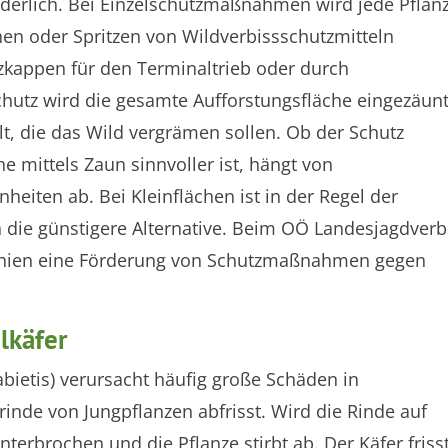
orderlich. Bei Einzelschutzmaßnahmen wird jede Pflan
hen oder Spritzen von Wildverbissschutzmitteln
zkappen für den Terminaltrieb oder durch
tz wird die gesamte Aufforstungsfläche eingezäun
t, die das Wild vergrämen sollen. Ob der Schutz
 mittels Zaun sinnvoller ist, hängt von
iten ab. Bei Kleinflächen ist in der Regel der
n die günstigere Alternative. Beim OÖ Landesjagdver
linien eine Förderung von Schutzmaßnahmen gegen
lkäfer
bietis) verursacht häufig große Schäden in
rinde von Jungpflanzen abfrisst. Wird die Rinde auf
unterbrochen und die Pflanze stirbt ab. Der Käfer friss