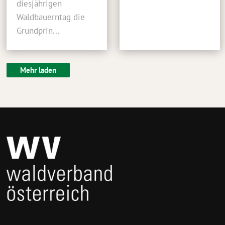
diesjährigen
Waldbauerntag die
Grundprin...
Mehr laden