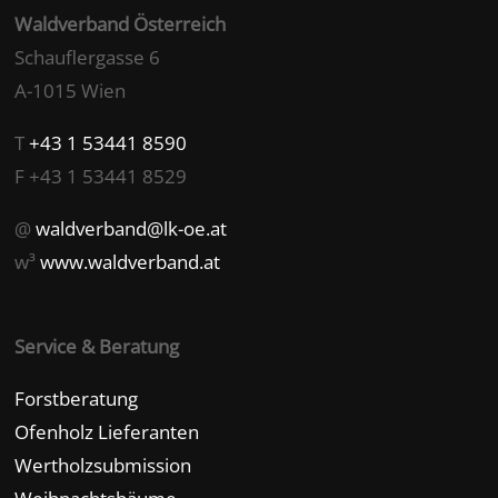
Waldverband Österreich
Schauflergasse 6
A-1015 Wien
T
+43 1 53441 8590
F +43 1 53441 8529
@
waldverband@lk-oe.at
w³
www.waldverband.at
Service & Beratung
Forstberatung
Ofenholz Lieferanten
Wertholzsubmission