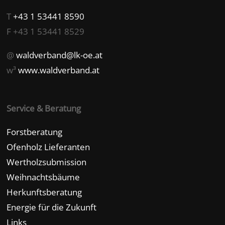
T
+43 1 53441 8590
F +43 1 53441 8529
@
waldverband@lk-oe.at
w³
www.waldverband.at
Service & Beratung
Forstberatung
Ofenholz Lieferanten
Wertholzsubmission
Weihnachtsbäume
Herkunftsberatung
Energie für die Zukunft
Links