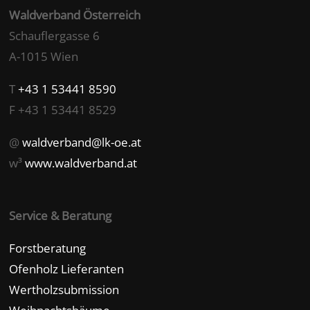
Waldverband Österreich
Schauflergasse 6
A-1015 Wien
T
+43 1 53441 8590
F +43 1 53441 8529
@
waldverband@lk-oe.at
w³
www.waldverband.at
Service & Beratung
Forstberatung
Ofenholz Lieferanten
Wertholzsubmission