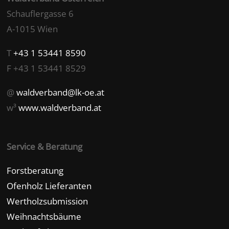
Schauflergasse 6
A-1015 Wien
T
+43 1 53441 8590
F +43 1 53441 8529
@
waldverband@lk-oe.at
w³
www.waldverband.at
Service & Beratung
Forstberatung
Ofenholz Lieferanten
Wertholzsubmission
Weihnachtsbäume