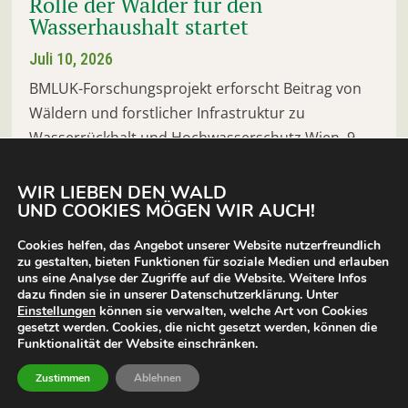
Rolle der Wälder für den
Wasserhaushalt startet
Juli 10, 2026
BMLUK-Forschungsprojekt erforscht Beitrag von
Wäldern und forstlicher Infrastruktur zu
Wasserrückhalt und Hochwasserschutz Wien, 9.
Juli 2026 (aiz.info). - Der Klimawandel führt zu
häufigeren Starkregenereignissen und längeren
WIR LIEBEN DEN WALD
UND COOKIES MÖGEN WIR AUCH!
Trockenperioden. Um Wasser künftig besser...
MEHR LESEN
Cookies helfen, das Angebot unserer Website nutzerfreundlich
zu gestalten, bieten Funktionen für soziale Medien und erlauben
uns eine Analyse der Zugriffe auf die Website. Weitere Infos
dazu finden sie in unserer Datenschutzerklärung. Unter
Einstellungen
können sie verwalten, welche Art von Cookies
gesetzt werden. Cookies, die nicht gesetzt werden, können die
Funktionalität der Website einschränken.
« Ältere Einträge
Zustimmen
Ablehnen