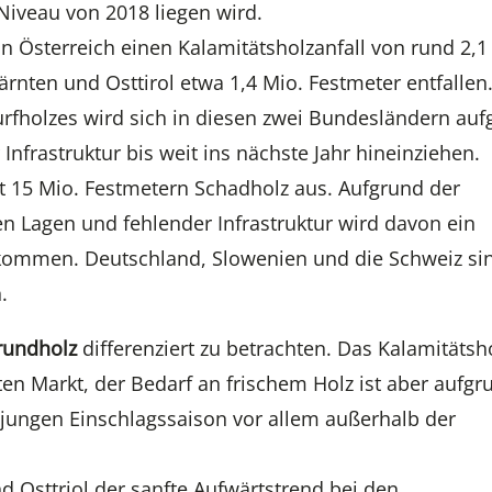
veau von 2018 liegen wird.
in Österreich einen Kalamitätsholzanfall von rund 2,1
rnten und Osttirol etwa 1,4 Mio. Festmeter entfallen
fholzes wird sich in diesen zwei Bundesländern auf
nfrastruktur bis weit ins nächste Jahr hineinziehen.
 15 Mio. Festmetern Schadholz aus. Aufgrund der
n Lagen und fehlender Infrastruktur wird davon ein
 kommen. Deutschland, Slowenien und die Schweiz si
.
rundholz
differenziert zu betrachten. Das Kalamitätsh
ten Markt, der Bedarf an frischem Holz ist aber aufgr
jungen Einschlagssaison vor allem außerhalb der
Osttriol der sanfte Aufwärtstrend bei den