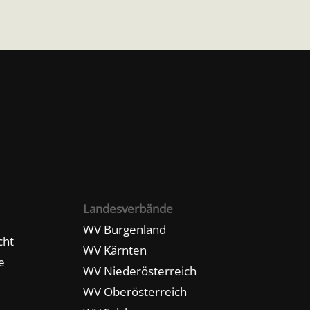
Landesverbände
WV Burgenland
cht
WV Kärnten
e
WV Niederösterreich
WV Oberösterreich