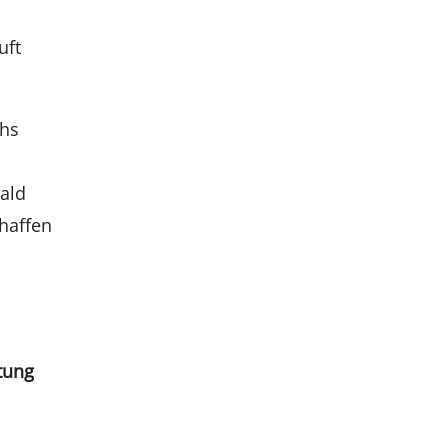
uft
chs
bald
chaffen
tung