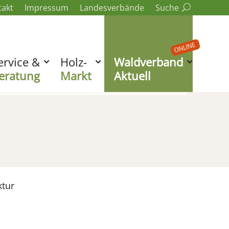
takt
Impressum
Landesverbände
Suche
ONLINE
ervice &
Holz-
Waldverband
eratung
Markt
Aktuell
ktur