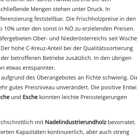
rschließende Mengen stehen unter Druck. In
ferenzierung feststellbar. Die Frischholzpreise in den
p 10% unter den sonst in NÖ zu erzielenden Preisen.
 Käfergebieten Ober- und Niederösterreichs seit Woch
. Der hohe C-Kreuz-Anteil bei der Qualitätssortierung
der betroffenen Betriebe zusätzlich. In den übrigen
on etwas entspannter.
 aufgrund des Überangebotes an Fichte schwierig. Di
sehr gutes Preisniveau unverändert. Die positive Entw
uche
und
Esche
konnten leichte Preissteigerungen
rchschnittlich mit
Nadelindustrierundholz
bevorratet.
erten Kapazitäten kontinuierlich, aber auch streng