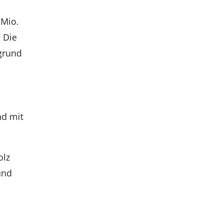
 Mio.
. Die
grund
nd mit
olz
und