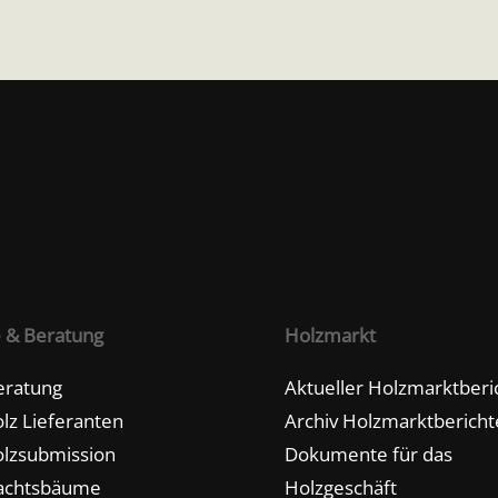
e & Beratung
Holzmarkt
eratung
Aktueller Holzmarktberi
lz Lieferanten
Archiv Holzmarktbericht
lzsubmission
Dokumente für das
achtsbäume
Holzgeschäft