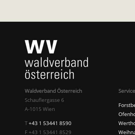
Waldverband Österreich
Servic
Schauflergasse 6
Forstb
A-1015 Wien
Ofenho
T
+43 1 53441 8590
Wertho
F +43 1 53441 8529
Weihn