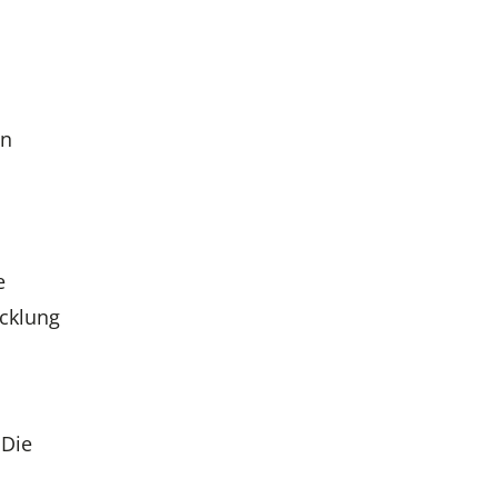
en
e
icklung
 Die