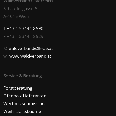
Waldverband Österreich
Schauflergasse 6
A-1015 Wien
T
+43 1 53441 8590
F +43 1 53441 8529
@
waldverband@lk-oe.at
w³
www.waldverband.at
Service & Beratung
Forstberatung
Ofenholz Lieferanten
Wertholzsubmission
Weihnachtsbäume