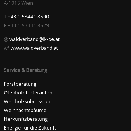
A-1015 Wien
T
+43 1 53441 8590
F +43 1 53441 8529
@
waldverband@lk-oe.at
w³
www.waldverband.at
Service & Beratung
Forstberatung
Ofenholz Lieferanten
Wertholzsubmission
Weihnachtsbäume
Herkunftsberatung
Energie für die Zukunft