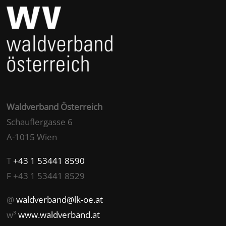
Waldverband Österreich
Schauflergasse 6
A-1015 Wien
T
+43 1 53441 8590
F +43 1 53441 8529
@
waldverband@lk-oe.at
w³
www.waldverband.at