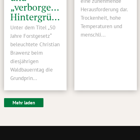
eine zunehmende
„verborgene“
Herausforderung dar.
Hintergründe
Trockenheit, hohe
Temperaturen und
Unter dem Titel „50
menschli...
Jahre Forstgesetz“
beleuchtete Christian
Brawenz beim
diesjährigen
Waldbauerntag die
Grundprin...
Mehr laden