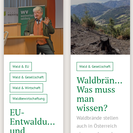
Wald & EU
Wald & Gesellschaft
Waldbrände:
Wald & Gesellschaft
Was muss
Wald & Wirtschaft
man
Waldbewirtschaftung
wissen?
EU-
Waldbrände stellen
Entwaldungsverordnung
auch in Österreich
und