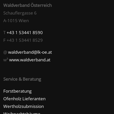
Waldverband Österreich
Schauflergasse 6
A-1015 Wien
T
+43 1 53441 8590
F +43 1 53441 8529
@
waldverband@lk-oe.at
w³
www.waldverband.at
Service & Beratung
Forstberatung
Ofenholz Lieferanten
Wertholzsubmission
Weihnachtsbäume