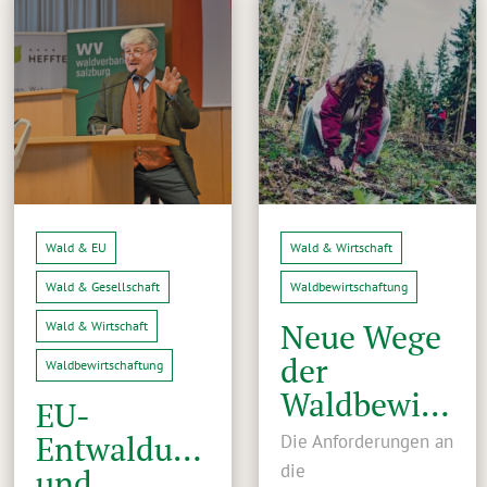
Wald & EU
Wald & Wirtschaft
Wald & Gesellschaft
Waldbewirtschaftung
Neue Wege
Wald & Wirtschaft
der
Waldbewirtschaftung
Waldbewirtschaftung
EU-
Entwaldungsverordnung
Die Anforderungen an
die
und