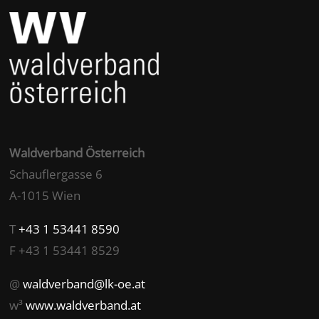
Waldverband Österreich
Schauflergasse 6
A-1015 Wien
T
+43 1 53441 8590
F +43 1 53441 8529
@
waldverband@lk-oe.at
w³
www.waldverband.at