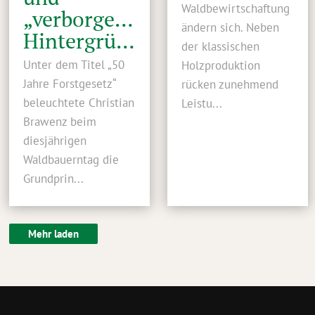
Waldbewirtschaftung
„verborgene“
ändern sich. Neben
Hintergründe
der klassischen
Unter dem Titel „50
Holzproduktion
Jahre Forstgesetz“
rücken zunehmend
beleuchtete Christian
Leistu...
Brawenz beim
diesjährigen
Waldbauerntag die
Grundprin...
Mehr laden