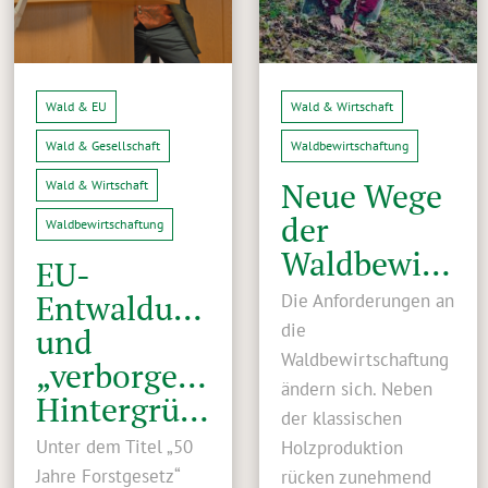
Wald & EU
Wald & Wirtschaft
Wald & Gesellschaft
Waldbewirtschaftung
Neue Wege
Wald & Wirtschaft
der
Waldbewirtschaftung
Waldbewirtschaftung
EU-
Entwaldungsverordnung
Die Anforderungen an
die
und
Waldbewirtschaftung
„verborgene“
ändern sich. Neben
Hintergründe
der klassischen
Unter dem Titel „50
Holzproduktion
Jahre Forstgesetz“
rücken zunehmend