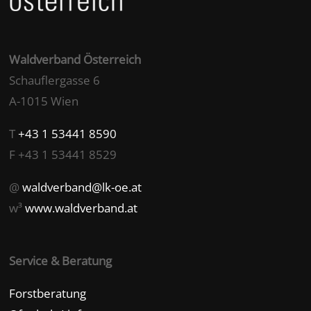
Waldverband Österreich
Schauflergasse 6
A-1015 Wien
T
+43 1 53441 8590
F +43 1 53441 8529
@
waldverband@lk-oe.at
w³
www.waldverband.at
Service & Beratung
Forstberatung