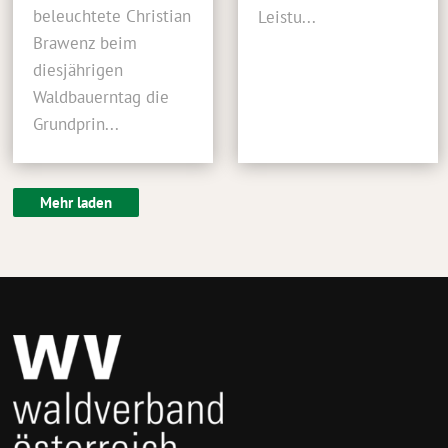
beleuchtete Christian
Leistu...
Brawenz beim
diesjährigen
Waldbauerntag die
Grundprin...
Mehr laden