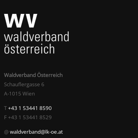
Waldverband Österreich
Schauflergasse 6
A-1015 Wien
T
+43 1 53441 8590
F +43 1 53441 8529
@
waldverband@lk-oe.at