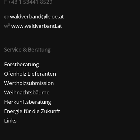
F +43 1 53441 8529
@
waldverband@lk-oe.at
w³
www.waldverband.at
Service & Beratung
Forstberatung
Ofenholz Lieferanten
Wertholzsubmission
Weihnachtsbäume
Herkunftsberatung
Energie für die Zukunft
Links