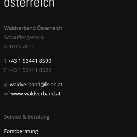
Waldverband Österreich
Schauflergasse 6
A-1015 Wien
T
+43 1 53441 8590
F +43 1 53441 8529
@
waldverband@lk-oe.at
w³
www.waldverband.at
Service & Beratung
Forstberatung