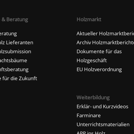
e & Beratung
Holzmarkt
eratung
Aktueller Holzmarktberi
lz Lieferanten
Archiv Holzmarktbericht
lzsubmission
Dokumente für das
achtsbäume
Holzgeschäft
ftsberatung
EU Holzverordnung
 für die Zukunft
Weiterbildung
Erklär- und Kurzvideos
Farminare
Unterrichtsmaterialien
APP ins Holz