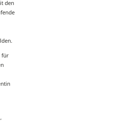
it den
ufende
lden.
 für
en
ntin
,