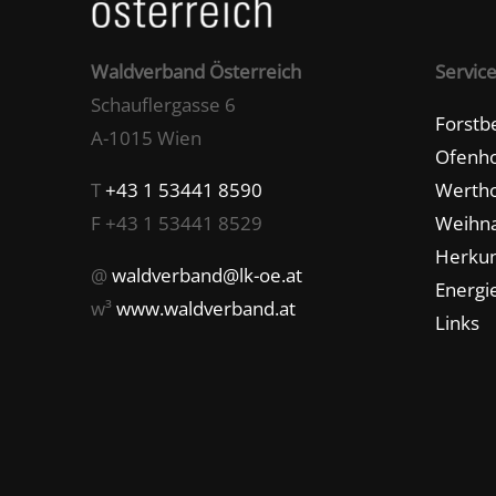
Waldverband Österreich
Servic
Schauflergasse 6
Forstb
A-1015 Wien
Ofenho
T
+43 1 53441 8590
Wertho
F +43 1 53441 8529
Weihn
Herkun
@
waldverband@lk-oe.at
Energie
w³
www.waldverband.at
Links