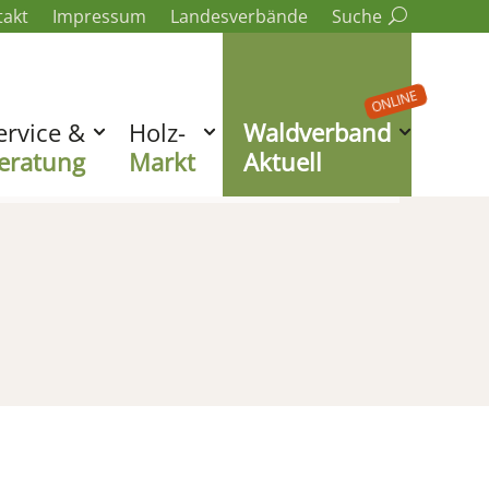
takt
Impressum
Landesverbände
Suche
ONLINE
ervice &
Holz-
Waldverband
eratung
Markt
Aktuell