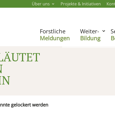
Über uns
Projekte & Initiativen
Kon
Forstliche
Weiter-
S
Meldungen
Bildung
B
LÄUTET
N
IN
önnte gelockert werden