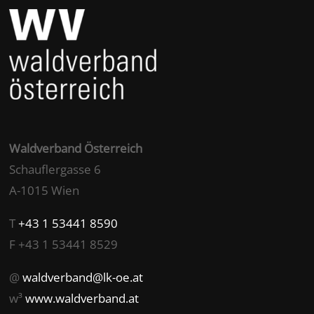
Waldverband Österreich
Schauflergasse 6
A-1015 Wien
T
+43 1 53441 8590
F +43 1 53441 8529
@
waldverband@lk-oe.at
w³
www.waldverband.at