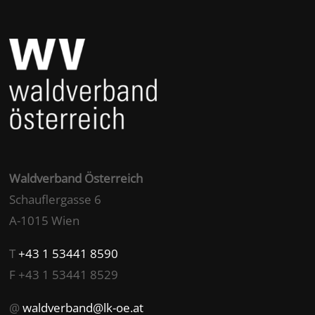
Waldverband Österreich
Schauflergasse 6
A-1015 Wien
T
+43 1 53441 8590
F +43 1 53441 8529
@
waldverband@lk-oe.at