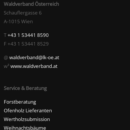
Waldverband Österreich
Schauflergasse 6
A-1015 Wien
T
+43 1 53441 8590
F +43 1 53441 8529
@
waldverband@lk-oe.at
w³
www.waldverband.at
Service & Beratung
Forstberatung
Ofenholz Lieferanten
Wertholzsubmission
Weihnachtsbäume