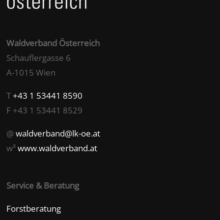
Waldverband Österreich
Schauflergasse 6
A-1015 Wien
T
+43 1 53441 8590
F +43 1 53441 8529
@
waldverband@lk-oe.at
w³
www.waldverband.at
Service & Beratung
Forstberatung